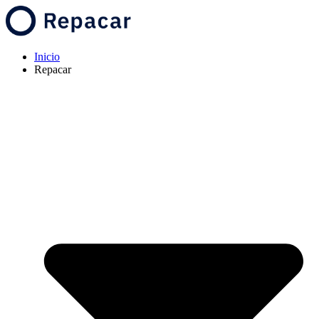
Inicio
Repacar