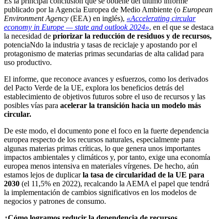
Es la principal conclusión que se obtiene del último informe
publicado por la Agencia Europea de Medio Ambiente (o
European
Environment Agency
(EEA) en inglés),
«Accelerating circular
economy in Europe — state and outlook 2024»
, en el que se destaca
la necesidad de
priorizar la reducción de residuos y de recursos,
potenciaNdo la industria y tasas de reciclaje y apostando por el
protagonismo de materias primas secundarias de alta calidad para
uso productivo.
El informe, que reconoce avances y esfuerzos, como los derivados
del Pacto Verde de la UE, explora los beneficios detrás del
establecimiento de objetivos futuros sobre el uso de recursos y las
posibles vías para
acelerar la transición hacia un modelo más
circular.
De este modo, el documento pone el foco en la fuerte dependencia
europea respecto de los recursos naturales, especialmente para
algunas materias primas críticas, lo que genera unos importantes
impactos ambientales y climáticos y, por tanto, exige una economía
europea menos intensiva en materiales vírgenes. De hecho, aún
estamos lejos de duplicar
la tasa de circularidad de la UE para
2030
(el 11,5% en 2022), recalcando la AEMA el papel que tendrá
la implementación de cambios significativos en los modelos de
negocios y patrones de consumo.
¿Cómo logramos reducir la dependencia de recursos