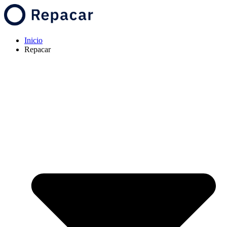
Inicio
Repacar