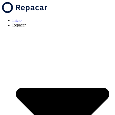
Inicio
Repacar