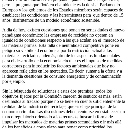
pero
la
pregunta
que
flotó
en
el
ambiente
es
la
de
si
el
Parlamento
Europeo
y
los
gobiernos
de
los
Estados
miembros
serán
capaces
de
establecer
las
condiciones
y
las
herramientas
para
que
dentro
de
15
años
disfrutemos
de
un
modelo
económico sostenible.
A día de hoy, existen cuestiones que ponen en serias dudas el nuevo
paradigma económico: las
empresas
de
reciclaje
no
operan
en
igualdad
de
condiciones
respecto
a
las
que
actúan
en
el
mercado
de
las
materias
primas.
Esta
falta
de
neutralidad
competitiva
pone
en
p
eligro
su
viabilidad
económica
por
la
restricción
actual
a
los
materiales
reciclados;
además,
otro
de
los
aspectos
fundamentales
para
el
desarrollo
de
la
economía
circular
es
el
impulso
de
medidas
correctoras
para
introducir
los
factores
ambientales
que
h
o
y
no
aparecen
reflejados
en
los
mercados.
Es
decir,
sumar
a
la
oferta
y
a
la
demanda
cuestiones
de
consumo
energético
y
de
contaminación,
por ejemplo.
Sin
la
búsqueda
de
soluciones
a
estas
dos
premisas,
todos
los
objetivos
fijados
por
la
Comisión
carecen
de
sentido;
es
más,
están
destinados
al
fracaso
porque
no
se
tiene
en
cuenta suficientemente
la
realidad
de
la
industria
del
reciclaje,
que
es
el
eje
principal
de
la
economía
circular.
Las
discusiones
deben
centrarse
en
establecer
un
marco
regulatorio
orie
n
tado
a
los
recursos,
buscar
la
forma
de
impulsar
los
mercados
de
materias
primas
secundarias
e
ir
más
allá
de
los
beneficios
a
corto
plazo
para
poner
como
prioridad
los