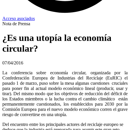
Acceso asociados
Nota de Prensa
¿Es una utopía la economía
circular?
07/04/2016
La conferencia sobre economía circular, organizada por la
Confederación Europea de Industrias
del
Reciclaje
(EuRIC)
el
pasado
1
de
marzo,
puso
sobre
la
mesa
algunas
cuestiones
cru
c
iales
para
poner
fin
al
actual
modelo
económico
lineal
(producir,
usar
y
tirar).
Del
mismo
modo
que
los
objetivos
de
reducción
del
déficit
de
los
Estados
miembros
o
la
lucha
contra
el
cambio
climático
están
permanentemente
cuestionados,
los
establecidos
p
a
ra
2030
por
la
Comisión
Europea para el nuevo modelo económico corren el grave
riesgo de convertirse en una utopía.
Del
encuentro
entre
los
principales
actores
del
reciclaje
europeo
se
deduce
que
la
industria
está
preparada
para
asumir
este
gran
reto,