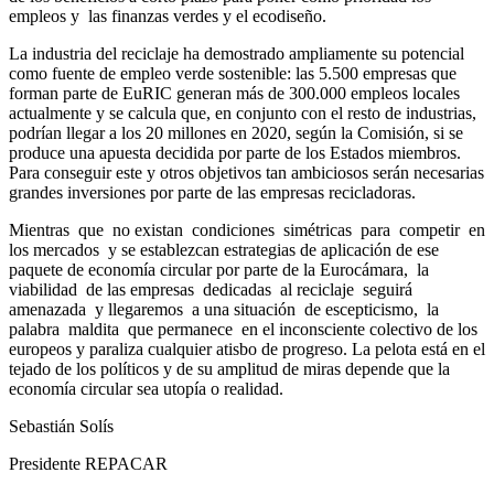
empleos
y
las
finanzas
verdes y el ecodiseño.
La
industria
del
reciclaje
ha
demostrado
ampliamente
su
potencial
como
fuente
de
empleo
verde
sostenible:
las
5.500
empresas
que
forman
parte
de
EuRIC
generan
más
de
300.000
empleos
locales
actualmente
y
se
calcula
que,
en
conjunto
con
el
resto
de
industrias,
podrían
llegar
a
los
20
millones
en
2020,
según
la
Comisión,
si
se
produce
una
apuesta
decidida
por
parte
de
los
Estados
miembros.
Para
conseguir
este
y
otros
objetivos
tan
ambiciosos
serán
necesarias
grandes inversiones por parte de las empresas recicladoras.
Mientras
que
no
existan
condiciones
simétricas
para
competir
en
los
mercados
y
se
establezcan
estrategias
de
aplicación
de
ese
paquete
de
economía
circular
por
parte
de
la Eurocámara,
la
viabilidad
de
las
empresas
dedicadas
al
reciclaje
seguirá
amenazada
y
llegaremos
a
una
situación
de
escepticismo,
la
palabra
maldita
que
permanece
en
el
inconsciente
colectivo
de
los
europeos
y
paraliza
cualquier
atisbo
de
progreso.
La
pelota
está
en
el
tejado
de
los
políticos
y
de
su
amplitud
de
miras
depende
que
la
economía
circular
sea utopía o realidad.
Sebastián Solís
Presidente REPACAR