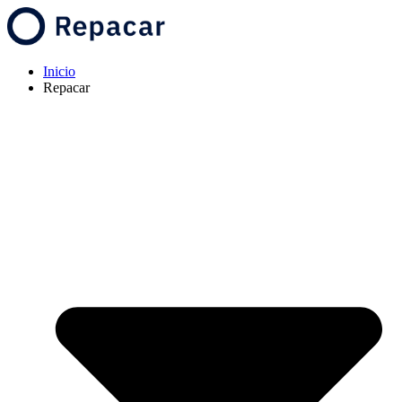
Inicio
Repacar